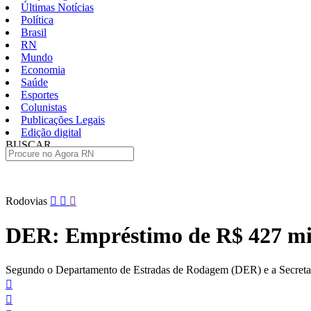
Últimas Notícias
Política
Brasil
RN
Mundo
Economia
Saúde
Esportes
Colunistas
Publicações Legais
Edição digital
BUSCAR
ÚLTIMAS
Pular
Rodovias
para
o
DER: Empréstimo de R$ 427 mi n
conteúdo
Segundo o Departamento de Estradas de Rodagem (DER) e a Secretaria d