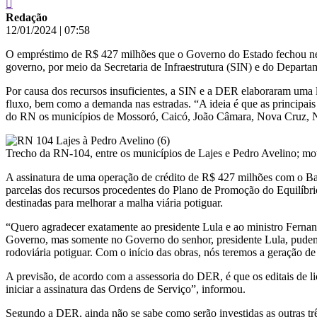
Redação
12/01/2024
|
07:58
O empréstimo de R$ 427 milhões que o Governo do Estado fechou nest
governo, por meio da Secretaria de Infraestrutura (SIN) e do Depart
Por causa dos recursos insuficientes, a SIN e a DER elaboraram uma l
fluxo, bem como a demanda nas estradas. “A ideia é que as principais 
do RN os municípios de Mossoró, Caicó, João Câmara, Nova Cruz, Na
Trecho da RN-104, entre os municípios de Lajes e Pedro Avelino; moto
A assinatura de uma operação de crédito de R$ 427 milhões com o Banc
parcelas dos recursos procedentes do Plano de Promoção do Equilíbri
destinadas para melhorar a malha viária potiguar.
“Quero agradecer exatamente ao presidente Lula e ao ministro Fernan
Governo, mas somente no Governo do senhor, presidente Lula, pudemos
rodoviária potiguar. Com o início das obras, nós teremos a geração d
A previsão, de acordo com a assessoria do DER, é que os editais de lic
iniciar a assinatura das Ordens de Serviço”, informou.
Segundo a DER, ainda não se sabe como serão investidas as outras três 