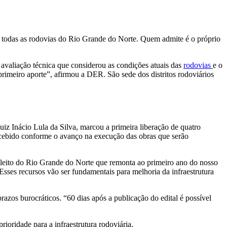
 todas as rodovias do Rio Grande do Norte. Quem admite é o próprio
 avaliação técnica que considerou as condições atuais das
rodovias
e o
primeiro aporte”, afirmou a DER. São sede dos distritos rodoviários
iz Inácio Lula da Silva, marcou a primeira liberação de quatro
ecebido conforme o avanço na execução das obras que serão
pleito do Rio Grande do Norte que remonta ao primeiro ano do nosso
sses recursos vão ser fundamentais para melhoria da infraestrutura
razos burocráticos. “60 dias após a publicação do edital é possível
rioridade para a infraestrutura rodoviária.