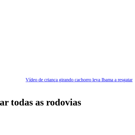
eo de criança girando cachorro leva Ibama a resgatar animal
[VÍD
r todas as rodovias