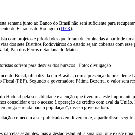
a semana junto ao Banco do Brasil não será suficiente para recuperar
amento de Estradas de Rodagem (
DER
).
ista com projetos e prioridades que foram determinadas a partir de uma
vias dos sete Distritos Rodoviários do estado sejam cobertas com esse 
tal, Pau dos Ferros e Santana do Matos.
ristas sofrem para desviar dos buracos - Foto: divulgação
o do Brasil, oficializada em Brasília, com a presença do presidente Lu
o Fiscal (PEF). Segundo a governadora Fátima Bezerra, o valor será r
do Haddad pela sensibilidade e atenção que tiveram a este importante 
 consolidar e ter o acesso à operação de crédito com aval da União. E
e emprego e renda para a população”, disse a governadora.
itação comecem a ser publicados em fevereiro e, a partir disso, seguir p
parcelas seguintes, mas a gestão estadual já sinalizou que existe uma p