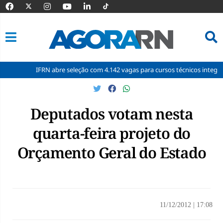
IFRN abre seleção com 4.142 vagas para cursos técnicos integrados
Pular
para
o
Deputados votam nesta
conteúdo
quarta-feira projeto do
Orçamento Geral do Estado
11/12/2012
|
17:08