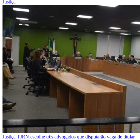
Justiça
Justiça
TJRN escolhe três advogados que disputarão vaga de titular