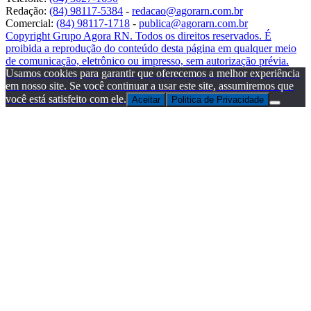
Redação:
(84) 98117-5384
-
redacao@agorarn.com.br
Comercial:
(84) 98117-1718
-
publica@agorarn.com.br
Copyright Grupo Agora RN. Todos os direitos reservados. É
proibida a reprodução do conteúdo desta página em qualquer meio
de comunicação, eletrônico ou impresso, sem autorização prévia.
Usamos cookies para garantir que oferecemos a melhor experiência
em nosso site. Se você continuar a usar este site, assumiremos que
você está satisfeito com ele.
Aceitar
Politica de Privacidade