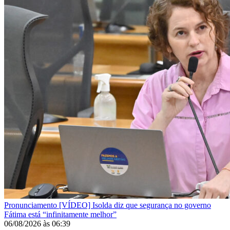
Pronunciamento
[VÍDEO] Isolda diz que segurança no governo
Fátima está “infinitamente melhor”
06/08/2026
às
06:39