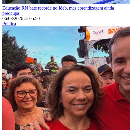
Educação
RN bate recorde no Ideb, mas aprendizagem ainda
preocupa
06/08/2026
às
05:50
Política