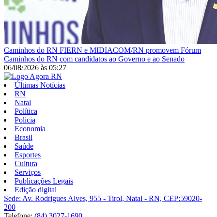
Caminhos do RN
FIERN e MIDIACOM/RN promovem Fórum
Caminhos do RN com candidatos ao Governo e ao Senado
06/08/2026
às
05:27
Últimas Notícias
RN
Natal
Política
Polícia
Economia
Brasil
Saúde
Esportes
Cultura
Serviços
Publicações Legais
Edição digital
Sede: Av. Rodrigues Alves, 955 - Tirol, Natal - RN, CEP:59020-
200
Telefone:
(84) 3027-1690