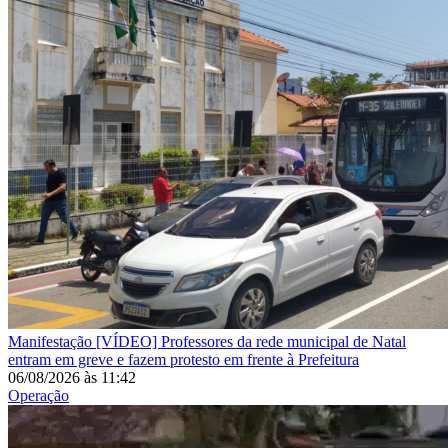
Manifestação
[VÍDEO] Professores da rede municipal de Natal
entram em greve e fazem protesto em frente à Prefeitura
06/08/2026
às
11:42
Operação