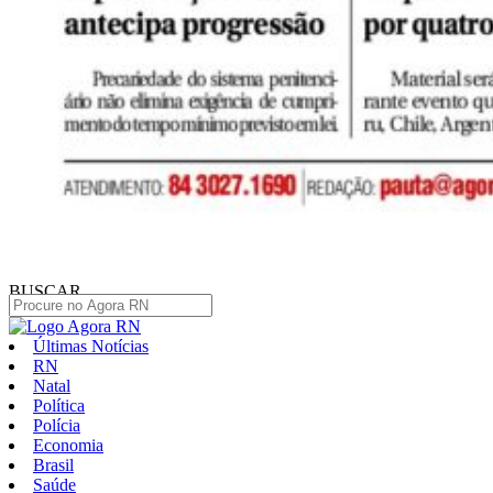
BUSCAR
Últimas Notícias
RN
Natal
Política
Polícia
Economia
Brasil
Saúde