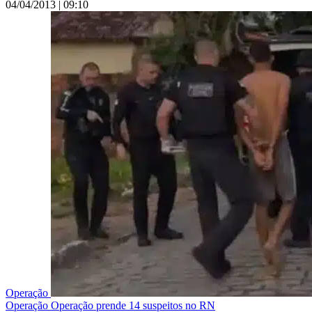
04/04/2013
|
09:10
Operação
Operação
Operação prende 14 suspeitos no RN