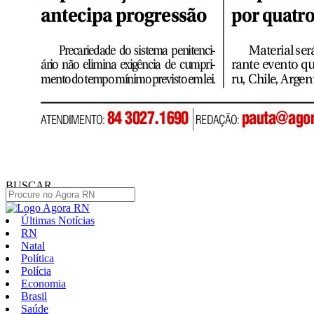
BUSCAR
Últimas Notícias
RN
Natal
Política
Polícia
Economia
Brasil
Saúde