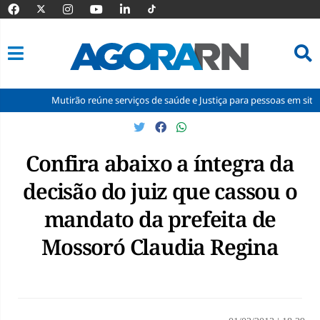
Mutirão reúne serviços de saúde e Justiça para pessoas em situação de 
Pular
para
o
Confira abaixo a íntegra da
conteúdo
decisão do juiz que cassou o
mandato da prefeita de
Mossoró Claudia Regina