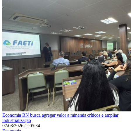
Economia
RN busca agregar valor a minerais críticos e ampliar
industrialização
07/08/2026
às
05:34
Economia