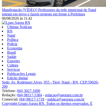
Manifestação
[VÍDEO] Professores da rede municipal de Natal
entram em greve e fazem protesto em frente à Prefeitura
06/08/2026
às
11:42
Últimas Notícias
RN
Natal
Política
Polícia
Economia
Brasil
Saúde
Esportes
Cultura
Serviços
Publicações Legais
Edição digital
Sede: Av. Rodrigues Alves, 955 - Tirol, Natal - RN, CEP:59020-
200
Telefone:
(84) 3027-1690
Redação:
(84) 98117-5384
-
redacao@agorarn.com.br
Comercial:
(84) 98117-1718
-
publica@agorarn.com.br
Copyright Grupo Agora RN. Todos os direitos reservados. É