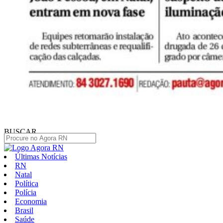
BUSCAR
Últimas Notícias
RN
Natal
Política
Polícia
Economia
Brasil
Saúde