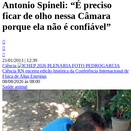
Antonio Spineli: “É preciso
conteúdo
ficar de olho nessa Câmara
porque ela não é confiável”
21/01/2013
|
12:39
Ciência
Ciência
RN encerra edição histórica da Conferência Internacional de
Física de Altas Energias
08/08/2026
às
08:00
Saúde animal