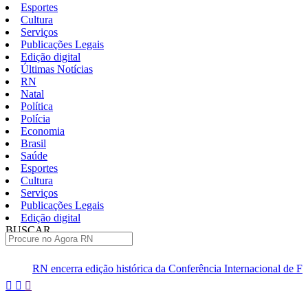
Esportes
Cultura
Serviços
Publicações Legais
Edição digital
Últimas Notícias
RN
Natal
Política
Polícia
Economia
Brasil
Saúde
Esportes
Cultura
Serviços
Publicações Legais
Edição digital
BUSCAR
ÚLTIMAS
ição histórica da Conferência Internacional de Física de Altas Energia
Pular
para
o