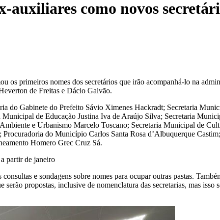
-auxiliares como novos secretário
u os primeiros nomes dos secretários que irão acompanhá-lo na admini
, Heverton de Freitas e Dácio Galvão.
taria do Gabinete do Prefeito Sávio Ximenes Hackradt; Secretaria Munic
 Municipal de Educação Justina Iva de Araújo Silva; Secretaria Munic
Ambiente e Urbanismo Marcelo Toscano; Secretaria Municipal de Cultur
s; Procuradoria do Município Carlos Santa Rosa d’Albuquerque Castim;
Saneamento Homero Grec Cruz Sá.
as consultas e sondagens sobre nomes para ocupar outras pastas. Também
 serão propostas, inclusive de nomenclatura das secretarias, mas isso só