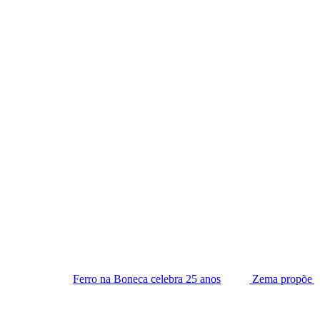
erro na Boneca celebra 25 anos
Zema propõe lista tríplice para