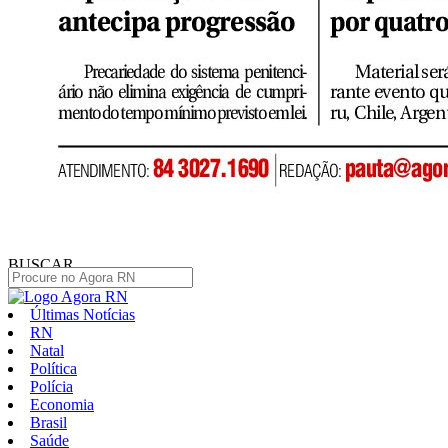
BUSCAR
Últimas Notícias
RN
Natal
Política
Polícia
Economia
Brasil
Saúde