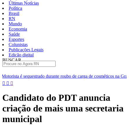
Últimas Notícias
Política
Brasil
RN
Mundo
Economia
Saúde
Esportes
Colunistas
Publicações Legais
Edição digital
BUSCAR
ÚLTIMAS
ado durante roubo de carga de cosméticos na Grande Natal
Suspei
Pular
para
o
Candidato do PDT anuncia
conteúdo
criação de mais uma secretaria
municipal