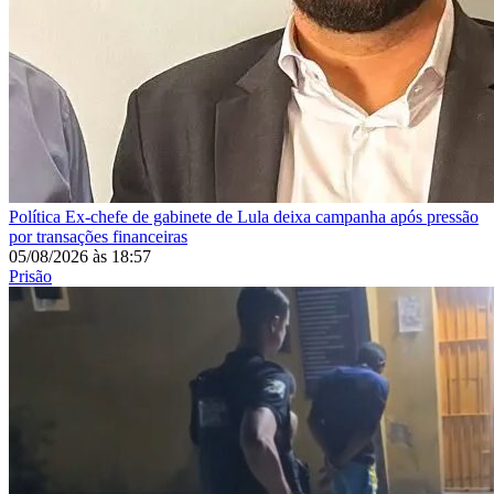
Política
Ex-chefe de gabinete de Lula deixa campanha após pressão
por transações financeiras
05/08/2026
às
18:57
Prisão