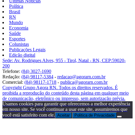
Últimas Notícias
Política
Brasil
RN
Mundo
Economia
Saúde
Esportes
Colunistas
Publicações Legais
Edição digital
Sede: Av. Rodrigues Alves, 955 - Tirol, Natal - RN, CEP:59020-
200
Telefone:
(84) 3027-1690
Redação:
(84) 98117-5384
-
redacao@agorarn.com.br
Comercial:
(84) 98117-1718
-
publica@agorarn.com.br
Copyright Grupo Agora RN. Todos os direitos reservados. É
proibida a reprodução do conteúdo desta página em qualquer meio
de comunicação, eletrônico ou impresso, sem autorização prévia.
Usamos cookies para garantir que oferecemos a melhor experiência
em nosso site. Se você continuar a usar este site, assumiremos que
você está satisfeito com ele.
Aceitar
Politica de Privacidade