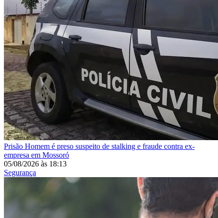
Prisão
Homem é preso suspeito de stalking e fraude contra ex-
empresa em Mossoró
05/08/2026
às
18:13
Segurança