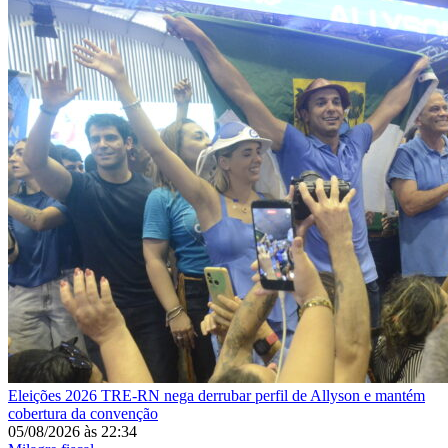
Eleições 2026
TRE-RN nega derrubar perfil de Allyson e mantém
cobertura da convenção
05/08/2026
às
22:34