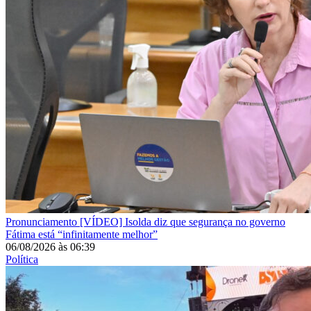
Pronunciamento
[VÍDEO] Isolda diz que segurança no governo
Fátima está “infinitamente melhor”
06/08/2026
às
06:39
Política