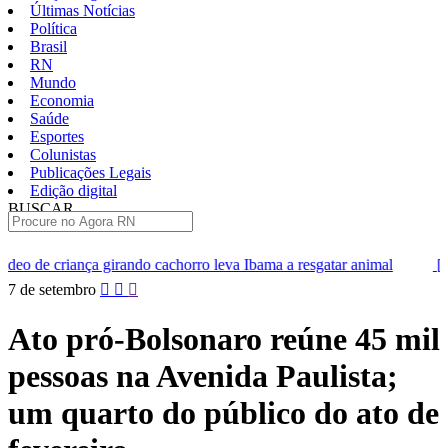
Últimas Notícias
Política
Brasil
RN
Mundo
Economia
Saúde
Esportes
Colunistas
Publicações Legais
Edição digital
BUSCAR
ÚLTIMAS
irando cachorro leva Ibama a resgatar animal
[VÍDEO] Professores
Pular
7 de setembro
para
o
Ato pró-Bolsonaro reúne 45 mil
conteúdo
pessoas na Avenida Paulista;
um quarto do público do ato de