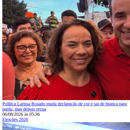
Política
Larissa Rosado muda declaração de cor e sai de branca para
parda, mas depois recua
06/08/2026
às
05:36
Eleições 2026