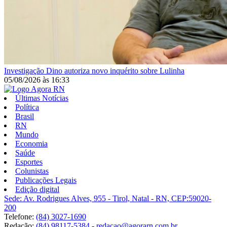
Investigação
Dino autoriza novo inquérito sobre Lulinha
05/08/2026
às
16:33
Últimas Notícias
Política
Brasil
RN
Mundo
Economia
Saúde
Esportes
Colunistas
Publicações Legais
Edição digital
Sede: Av. Rodrigues Alves, 955 - Tirol, Natal - RN, CEP:59020-
200
Telefone:
(84) 3027-1690
Redação:
(84) 98117-5384
-
redacao@agorarn.com.br