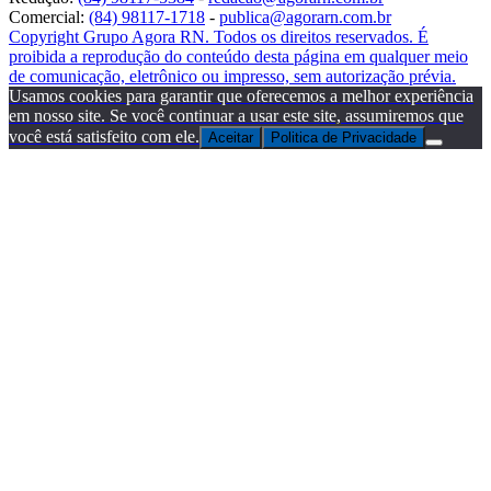
Comercial:
(84) 98117-1718
-
publica@agorarn.com.br
Copyright Grupo Agora RN. Todos os direitos reservados. É
proibida a reprodução do conteúdo desta página em qualquer meio
de comunicação, eletrônico ou impresso, sem autorização prévia.
Usamos cookies para garantir que oferecemos a melhor experiência
em nosso site. Se você continuar a usar este site, assumiremos que
você está satisfeito com ele.
Aceitar
Politica de Privacidade