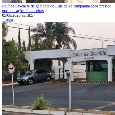
Política
Ex-chefe de gabinete de Lula deixa campanha após pressão
por transações financeiras
05/08/2026
às
18:57
Justiça