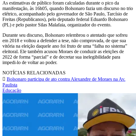
As estimativas de público foram calculadas durante o pico da
manifestação, às 16h05, quando Bolsonaro fazia um discurso no trio
elétrico, acompanhado pelo governador de São Paulo, Tarcísio de
Freitas (Republicanos), pelo deputado federal Eduardo Bolsonaro
(PL) e pelo pastor Silas Malafaia, organizador do evento.
Durante seu discurso, Bolsonaro relembrou o atentado que sofreu
em 2018 e voltou a defender a tese, não comprovada, de que sua
vitória na eleição daquele ano foi fruto de uma “falha no sistema”
eleitoral. Ele também acusou Moraes de conduzir as eleições de
2022 de forma “parcial” e de decretar sua inelegibilidade para
impedi-lo de voltar ao poder.
NOTÍCIAS RELACIONADAS
Bolsonaro participa de ato contra Alexandre de Moraes na Av.
Paulista
Educação