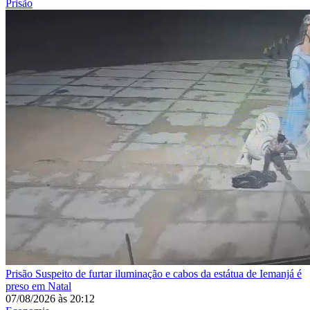
Prisão
Prisão
Suspeito de furtar iluminação e cabos da estátua de Iemanjá é
preso em Natal
07/08/2026
às
20:12