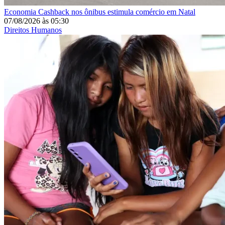
Economia
Cashback nos ônibus estimula comércio em Natal
07/08/2026
às
05:30
Direitos Humanos