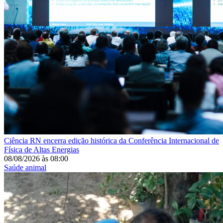
Ciência
RN encerra edição histórica da Conferência Internacional de
Física de Altas Energias
08/08/2026
às
08:00
Saúde animal