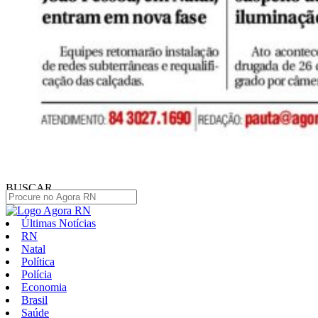
BUSCAR
Últimas Notícias
RN
Natal
Política
Polícia
Economia
Brasil
Saúde