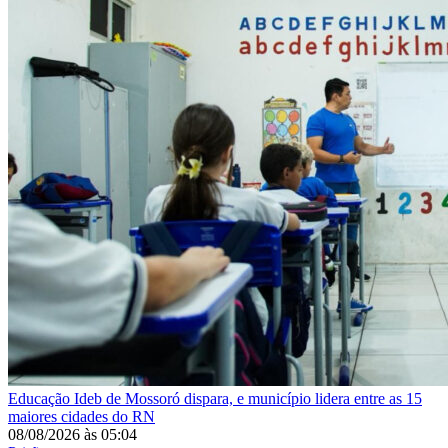
Educação
Ideb de Mossoró dispara, e município lidera entre as 15
maiores cidades do RN
08/08/2026
às
05:04