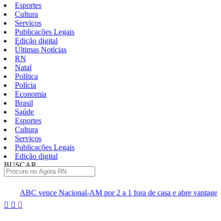
Esportes
Cultura
Serviços
Publicações Legais
Edição digital
Últimas Notícias
RN
Natal
Política
Polícia
Economia
Brasil
Saúde
Esportes
Cultura
Serviços
Publicações Legais
Edição digital
BUSCAR
ÚLTIMAS
onal-AM por 2 a 1 fora de casa e abre vantagem nas quartas
Ci
Pular
para
o