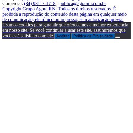
Comercial:
(84) 98117-1718
-
publica@agorarn.com.br
Copyright Grupo Agora RN. Todos os direitos reservados. É
proibida a reprodução do conteúdo desta página em qualquer meio
de comunicação, eletrônico ou impresso, sem autorização prévia.
Usamos cookies para garantir que oferecemos a melhor experiência
em nosso site. Se você continuar a usar este site, assumiremos que
você está satisfeito com ele.
Aceitar
Politica de Privacidade