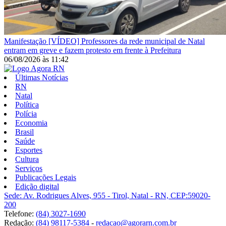
Manifestação
[VÍDEO] Professores da rede municipal de Natal
entram em greve e fazem protesto em frente à Prefeitura
06/08/2026
às
11:42
Últimas Notícias
RN
Natal
Política
Polícia
Economia
Brasil
Saúde
Esportes
Cultura
Serviços
Publicações Legais
Edição digital
Sede: Av. Rodrigues Alves, 955 - Tirol, Natal - RN, CEP:59020-
200
Telefone:
(84) 3027-1690
Redação:
(84) 98117-5384
-
redacao@agorarn.com.br