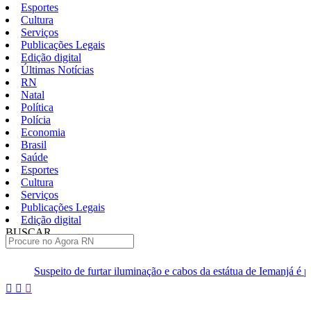
Esportes
Cultura
Serviços
Publicações Legais
Edição digital
Últimas Notícias
RN
Natal
Política
Polícia
Economia
Brasil
Saúde
Esportes
Cultura
Serviços
Publicações Legais
Edição digital
BUSCAR
ÚLTIMAS
rtar iluminação e cabos da estátua de Iemanjá é preso em Natal
H
Pular
para
o