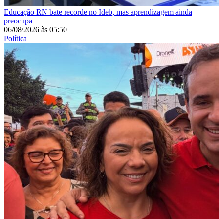
Educação
RN bate recorde no Ideb, mas aprendizagem ainda
preocupa
06/08/2026
às
05:50
Política