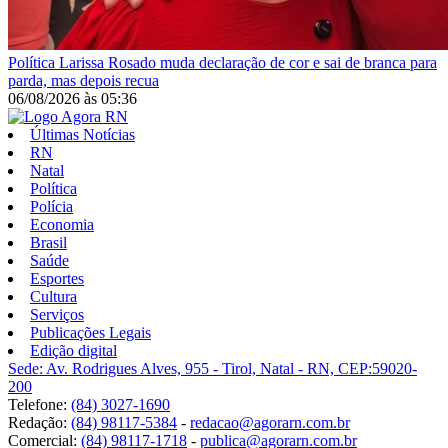
Política
Larissa Rosado muda declaração de cor e sai de branca para
parda, mas depois recua
06/08/2026
às
05:36
Últimas Notícias
RN
Natal
Política
Polícia
Economia
Brasil
Saúde
Esportes
Cultura
Serviços
Publicações Legais
Edição digital
Sede: Av. Rodrigues Alves, 955 - Tirol, Natal - RN, CEP:59020-
200
Telefone:
(84) 3027-1690
Redação:
(84) 98117-5384
-
redacao@agorarn.com.br
Comercial:
(84) 98117-1718
-
publica@agorarn.com.br