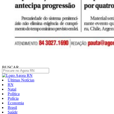
BUSCAR
Últimas Notícias
RN
Natal
Política
Polícia
Economia
Brasil
Saúde