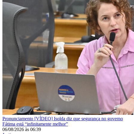
Pronunciamento
[VÍDEO] Isolda diz que segurança no governo
Fátima está “infinitamente melhor”
06/08/2026
às
06:39