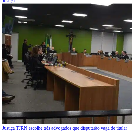
Justiça
Justiça
TJRN escolhe três advogados que disputarão vaga de titular