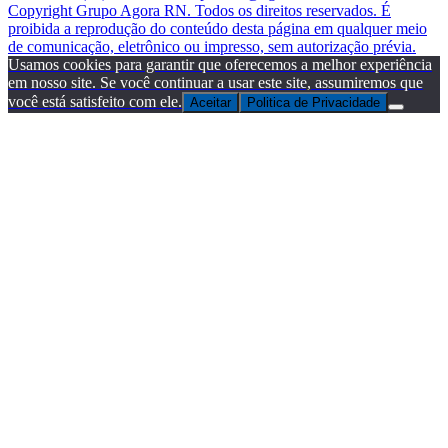
Copyright Grupo Agora RN. Todos os direitos reservados. É
proibida a reprodução do conteúdo desta página em qualquer meio
de comunicação, eletrônico ou impresso, sem autorização prévia.
Usamos cookies para garantir que oferecemos a melhor experiência
em nosso site. Se você continuar a usar este site, assumiremos que
você está satisfeito com ele.
Aceitar
Politica de Privacidade