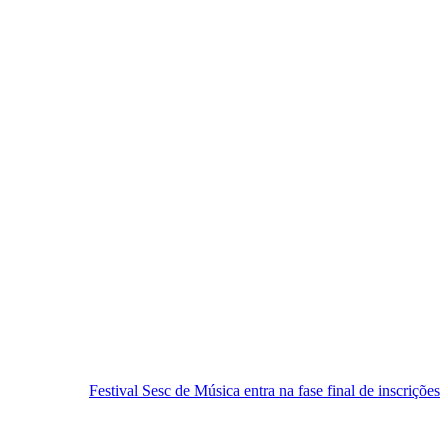
tival Sesc de Música entra na fase final de inscrições
RN busca a