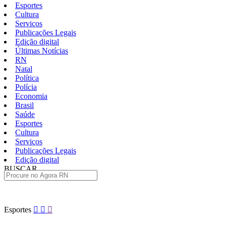
Esportes
Cultura
Serviços
Publicações Legais
Edição digital
Últimas Notícias
RN
Natal
Política
Polícia
Economia
Brasil
Saúde
Esportes
Cultura
Serviços
Publicações Legais
Edição digital
BUSCAR
ÚLTIMAS
Pular
Esportes
para
o