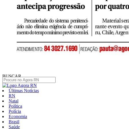
BUSCAR
Últimas Notícias
RN
Natal
Política
Polícia
Economia
Brasil
Saúde