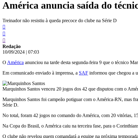
América anuncia saída do técn
conteúdo
Treinador não resistiu à queda precoce do clube na Série D
Redação
10/09/2024
|
07:03
O
América
anunciou na tarde desta segunda-feira 9 que o técnico Ma
Em comunicado enviado à imprensa, a
SAF
informou que chegou a um 
Marquinhos Santos venceu 20 jogos dos 42 que disputou com o Amér
Marquinhos Santos foi campeão potiguar com o América-RN, mas fracas
Série D.
No total, foram 42 jogos no comando do América, com 20 vitórias, 15 
Na Copa do Brasil, o América caiu na terceira fase, para o Corinthia
O clube não revelou quem comandará a equipe na próxima temporada