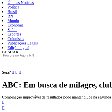
Últimas Notícias
Política
Brasil
RN
Mundo
Economia
Saúde
Esportes
Colunistas
Publicações Legais
Edição digital
BUSCAR
ÚLTIMAS
Pular
Será?
para
o
ABC: Em busca de milagre, clu
conteúdo
Combinação improvável de resultados pode manter clube na segunda divi