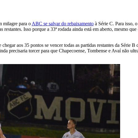
m milagre para o
ABC se salvar do rebaixamento
à Série C. Para isso, o
das restantes. Isso porque a 33ª rodada ainda está em aberto, mesmo qu
hegar aos 35 pontos se vencer todas as partidas restantes da Série B
, ainda precisaria torcer para que Chapecoense, Tombense e Avaí não ul