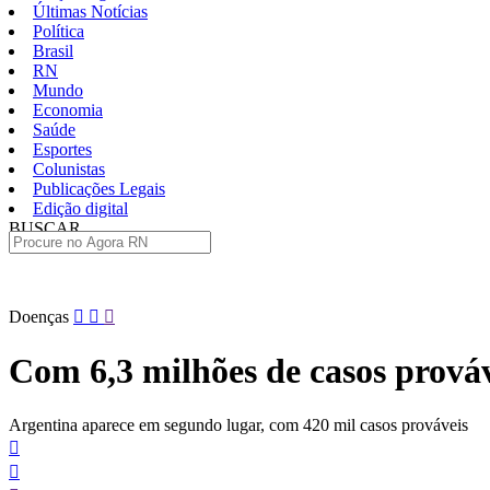
Últimas Notícias
Política
Brasil
RN
Mundo
Economia
Saúde
Esportes
Colunistas
Publicações Legais
Edição digital
BUSCAR
ÚLTIMAS
Pular
Doenças
para
o
Com 6,3 milhões de casos prováv
conteúdo
Argentina aparece em segundo lugar, com 420 mil casos prováveis