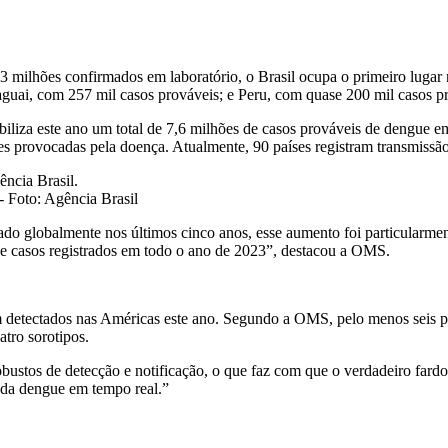
 3 milhões confirmados em laboratório, o Brasil ocupa o primeiro luga
guai, com 257 mil casos prováveis; e Peru, com quase 200 mil casos p
abiliza este ano um total de 7,6 milhões de casos prováveis de dengue
es provocadas pela doença. Atualmente, 90 países registram transmissão
- Foto: Agência Brasil
ado globalmente nos últimos cinco anos, esse aumento foi particularme
s de casos registrados em todo o ano de 2023”, destacou a OMS.
am detectados nas Américas este ano. Segundo a OMS, pelo menos seis p
tro sorotipos.
stos de detecção e notificação, o que faz com que o verdadeiro fardo 
a da dengue em tempo real.”