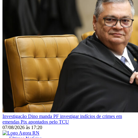
Investigação
Dino manda PF investigar indícios de crimes em
emendas Pix apontados pelo TCU
07/08/2026
às
17:20