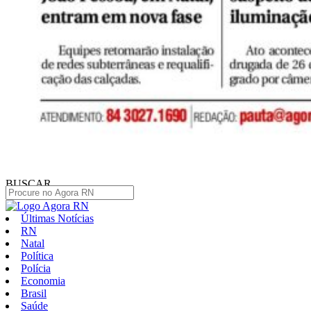
BUSCAR
Últimas Notícias
RN
Natal
Política
Polícia
Economia
Brasil
Saúde