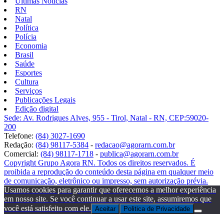
Últimas Notícias
RN
Natal
Política
Polícia
Economia
Brasil
Saúde
Esportes
Cultura
Serviços
Publicações Legais
Edição digital
Sede: Av. Rodrigues Alves, 955 - Tirol, Natal - RN, CEP:59020-
200
Telefone:
(84) 3027-1690
Redação:
(84) 98117-5384
-
redacao@agorarn.com.br
Comercial:
(84) 98117-1718
-
publica@agorarn.com.br
Copyright Grupo Agora RN. Todos os direitos reservados. É
proibida a reprodução do conteúdo desta página em qualquer meio
de comunicação, eletrônico ou impresso, sem autorização prévia.
Usamos cookies para garantir que oferecemos a melhor experiência
em nosso site. Se você continuar a usar este site, assumiremos que
você está satisfeito com ele.
Aceitar
Politica de Privacidade