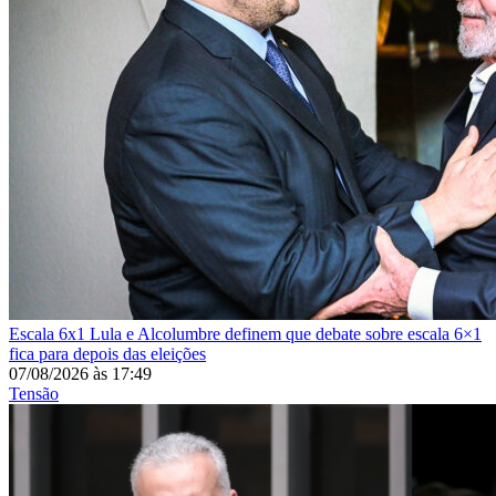
Escala 6x1
Lula e Alcolumbre definem que debate sobre escala 6×1
fica para depois das eleições
07/08/2026
às
17:49
Tensão