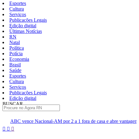
Esportes
Cultura
Serviços
Publicações Legais
Edição digital
Últimas Notícias
RN
Natal
Política
Polícia
Economia
Brasil
Saúde
Esportes
Cultura
Serviços
Publicações Legais
Edição digital
BUSCAR
ÚLTIMAS
nal-AM por 2 a 1 fora de casa e abre vantagem nas quartas
Cin
Pular
para
o