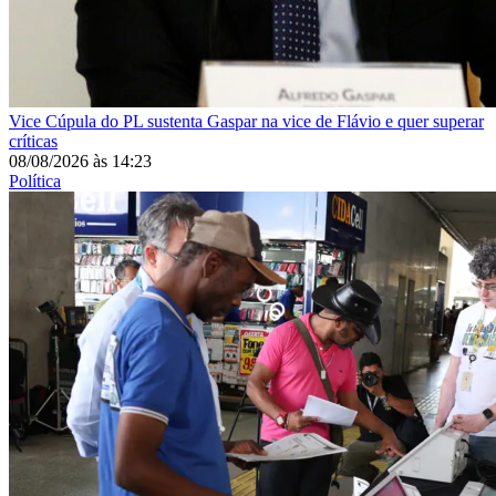
Vice
Cúpula do PL sustenta Gaspar na vice de Flávio e quer superar
críticas
08/08/2026
às
14:23
Política