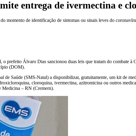
rmite entrega de ivermectina e cl
 do momento de identificação de sintomas ou sinais leves do coronavír
, o prefeito Álvaro Dias sancionou duas leis que tratam do combate 
nicípio (DOM).
ipal de Saúde (SMS-Natal) a disponibilizar, gratuitamente, um kit de 
roxicloroquina, cloroquina, ivermectina, azitromicina ou outros medic
e Medicina – RN (Cremern).