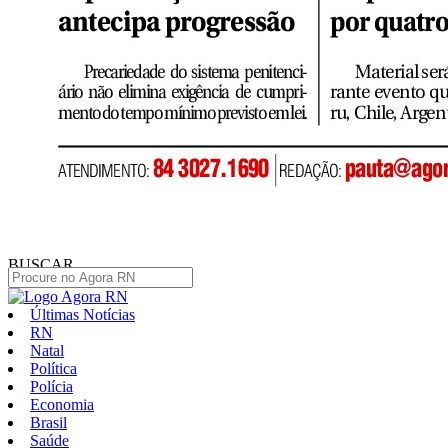
BUSCAR
Últimas Notícias
RN
Natal
Política
Polícia
Economia
Brasil
Saúde