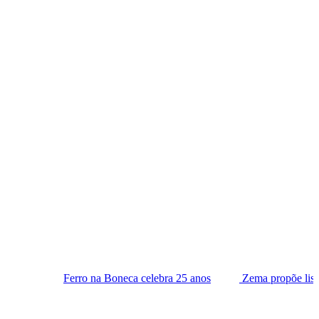
rro na Boneca celebra 25 anos
Zema propõe lista tríplice para e