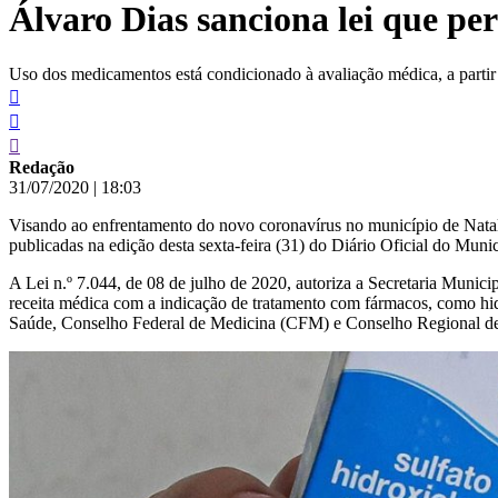
Álvaro Dias sanciona lei que pe
conteúdo
Uso dos medicamentos está condicionado à avaliação médica, a partir
Redação
31/07/2020
|
18:03
Visando ao enfrentamento do novo coronavírus no município de Natal
publicadas na edição desta sexta-feira (31) do Diário Oficial do Mu
A Lei n.º 7.044, de 08 de julho de 2020, autoriza a Secretaria Munic
receita médica com a indicação de tratamento com fármacos, como hid
Saúde, Conselho Federal de Medicina (CFM) e Conselho Regional d