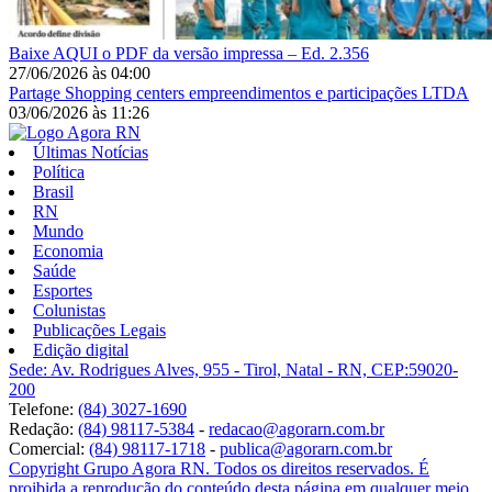
Baixe AQUI o PDF da versão impressa – Ed. 2.356
27/06/2026
às
04:00
Partage Shopping centers empreendimentos e participações LTDA
03/06/2026
às
11:26
Últimas Notícias
Política
Brasil
RN
Mundo
Economia
Saúde
Esportes
Colunistas
Publicações Legais
Edição digital
Sede: Av. Rodrigues Alves, 955 - Tirol, Natal - RN, CEP:59020-
200
Telefone:
(84) 3027-1690
Redação:
(84) 98117-5384
-
redacao@agorarn.com.br
Comercial:
(84) 98117-1718
-
publica@agorarn.com.br
Copyright Grupo Agora RN. Todos os direitos reservados. É
proibida a reprodução do conteúdo desta página em qualquer meio