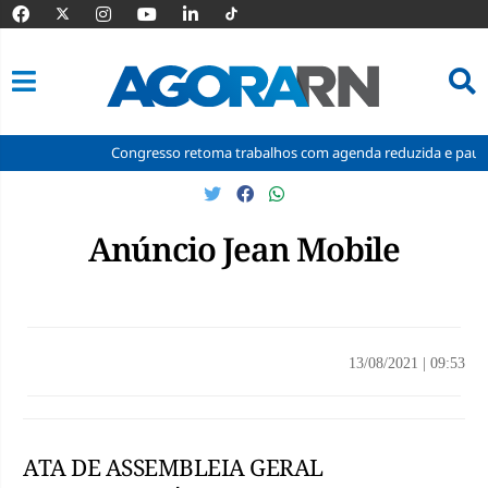
Congresso retoma trabalhos com agenda reduzida e pauta tr
Pular
para
o
Anúncio Jean Mobile
conteúdo
13/08/2021
|
09:53
ATA DE ASSEMBLEIA GERAL