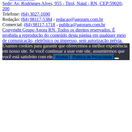
Sede: Av. Rodrigues Alves, 955 - Tirol, Natal - RN, CEP:59020-
200
Telefone:
(84) 3027-1690
Redação:
(84) 98117-5384
-
redacao@agorarn.com.br
Comercial:
(84) 98117-1718
-
publica@agorarn.com.br
Copyright Grupo Agora RN. Todos os direitos reservados. É
proibida a reprodução do conteúdo desta página em qualquer meio
de comunicação, eletrônico ou impresso, sem autorização prévia.
Usamos cookies para garantir que oferecemos a melhor experiência
em nosso site. Se você continuar a usar este site, assumiremos que
você está satisfeito com ele.
Aceitar
Politica de Privacidade