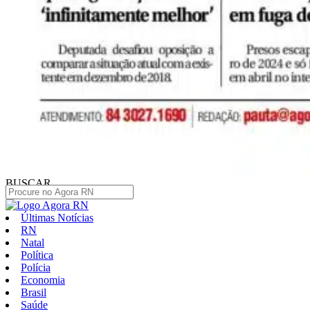
BUSCAR
Últimas Notícias
RN
Natal
Política
Polícia
Economia
Brasil
Saúde