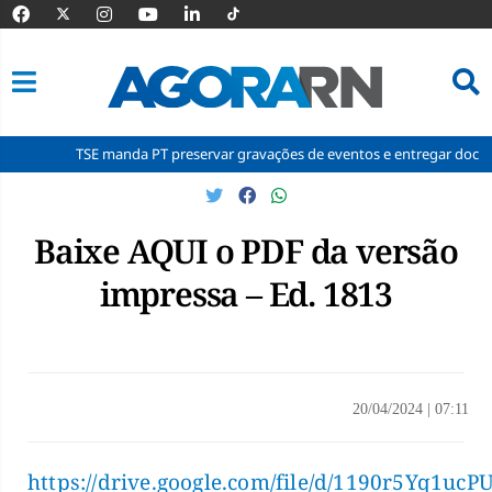
TSE manda PT preservar gravações de eventos e entregar documentos 
Pular
para
o
Baixe AQUI o PDF da versão
conteúdo
impressa – Ed. 1813
20/04/2024
|
07:11
https://drive.google.com/file/d/1190r5Yq1u