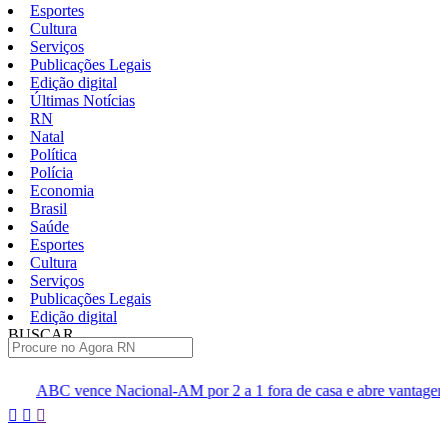
Esportes
Cultura
Serviços
Publicações Legais
Edição digital
Últimas Notícias
RN
Natal
Política
Polícia
Economia
Brasil
Saúde
Esportes
Cultura
Serviços
Publicações Legais
Edição digital
BUSCAR
ÚLTIMAS
acional-AM por 2 a 1 fora de casa e abre vantagem nas quartas
Pular
para
o