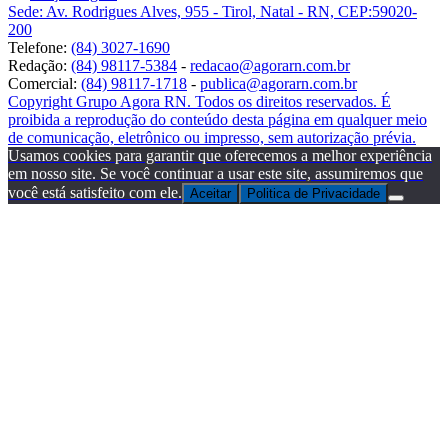
Sede: Av. Rodrigues Alves, 955 - Tirol, Natal - RN, CEP:59020-
200
Telefone:
(84) 3027-1690
Redação:
(84) 98117-5384
-
redacao@agorarn.com.br
Comercial:
(84) 98117-1718
-
publica@agorarn.com.br
Copyright Grupo Agora RN. Todos os direitos reservados. É
proibida a reprodução do conteúdo desta página em qualquer meio
de comunicação, eletrônico ou impresso, sem autorização prévia.
Usamos cookies para garantir que oferecemos a melhor experiência
em nosso site. Se você continuar a usar este site, assumiremos que
você está satisfeito com ele.
Aceitar
Politica de Privacidade