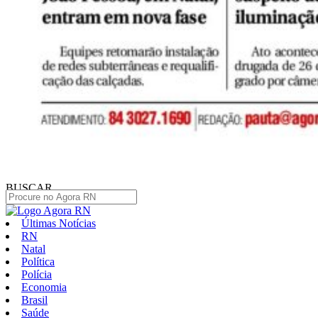
BUSCAR
Últimas Notícias
RN
Natal
Política
Polícia
Economia
Brasil
Saúde