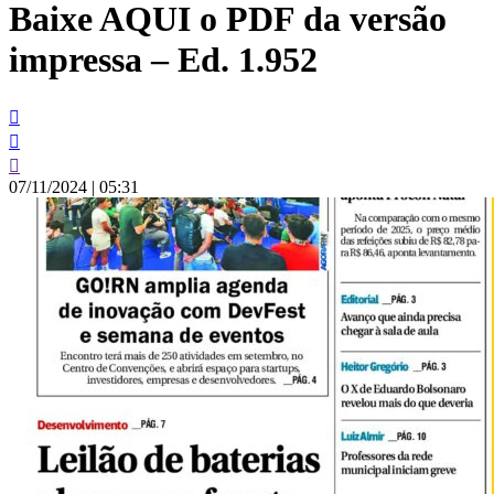
Baixe AQUI o PDF da versão
conteúdo
impressa – Ed. 1.952
07/11/2024
|
05:31