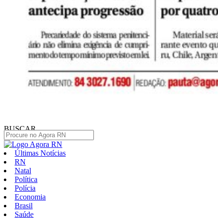
BUSCAR
Últimas Notícias
RN
Natal
Política
Polícia
Economia
Brasil
Saúde