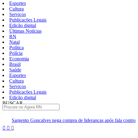
Esportes
Cultura
Serviços
Publicações Legais
Edição digital
Últimas Notícias
RN
Natal
Política
Polícia
Economia
Brasil
Saúde
Esportes
Cultura
Serviços
Publicações Legais
Edição digital
BUSCAR
ÚLTIMAS
nçalves nega compra de lideranças após fala controversa em entrevista
Pular
para
o