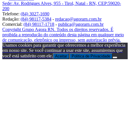
Sede: Av. Rodrigues Alves, 955 - Tirol, Natal - RN, CEP:59020-
200
Telefone:
(84) 3027-1690
Redação:
(84) 98117-5384
-
redacao@agorarn.com.br
Comercial:
(84) 98117-1718
-
publica@agorarn.com.br
Copyright Grupo Agora RN. Todos os direitos reservados. É
proibida a reprodução do conteúdo desta página em qualquer meio
de comunicação, eletrônico ou impresso, sem autorização prévia.
Usamos cookies para garantir que oferecemos a melhor experiência
em nosso site. Se você continuar a usar este site, assumiremos que
você está satisfeito com ele.
Aceitar
Politica de Privacidade