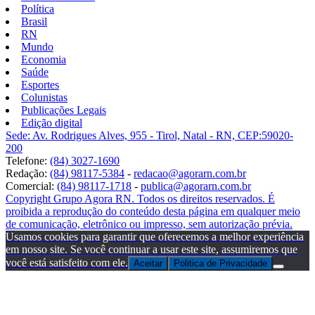
Política
Brasil
RN
Mundo
Economia
Saúde
Esportes
Colunistas
Publicações Legais
Edição digital
Sede: Av. Rodrigues Alves, 955 - Tirol, Natal - RN, CEP:59020-
200
Telefone:
(84) 3027-1690
Redação:
(84) 98117-5384
-
redacao@agorarn.com.br
Comercial:
(84) 98117-1718
-
publica@agorarn.com.br
Copyright Grupo Agora RN. Todos os direitos reservados. É
proibida a reprodução do conteúdo desta página em qualquer meio
de comunicação, eletrônico ou impresso, sem autorização prévia.
Usamos cookies para garantir que oferecemos a melhor experiência
em nosso site. Se você continuar a usar este site, assumiremos que
você está satisfeito com ele.
Aceitar
Politica de Privacidade