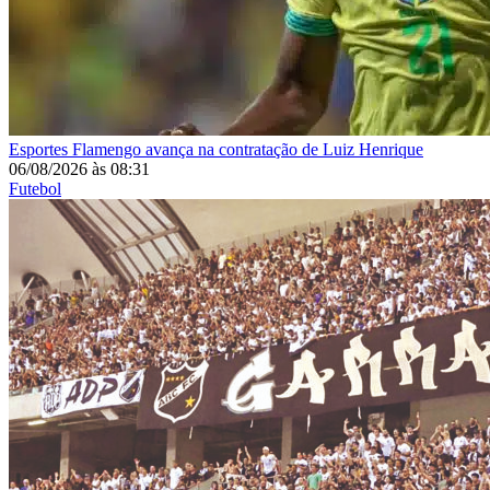
Esportes
Flamengo avança na contratação de Luiz Henrique
06/08/2026
às
08:31
Futebol