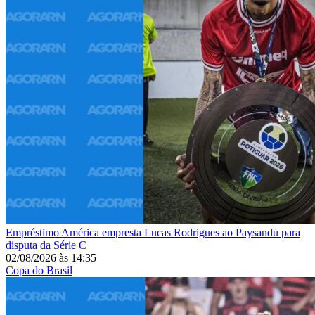
Empréstimo
América empresta Lucas Rodrigues ao Paysandu para
disputa da Série C
02/08/2026
às
14:35
Copa do Brasil