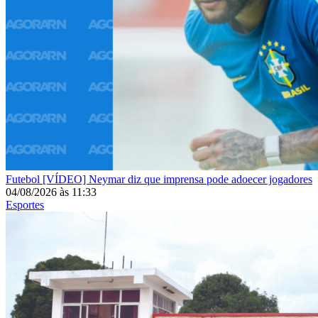
Futebol
[VÍDEO] Neymar diz que imprensa pode adoecer jogadores
04/08/2026
às
11:33
Esportes