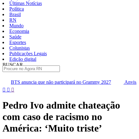
Últimas Notícias
Política
Brasil
RN
Mundo
Economia
Saúde
Esportes
Colunistas
Publicações Legais
Edição digital
BUSCAR
ÚLTIMAS
 não participará no Grammy 2027
Anvisa pode aprovar mais oit
Pular
para
o
Pedro Ivo admite chateação
conteúdo
com caso de racismo no
América: ‘Muito triste’