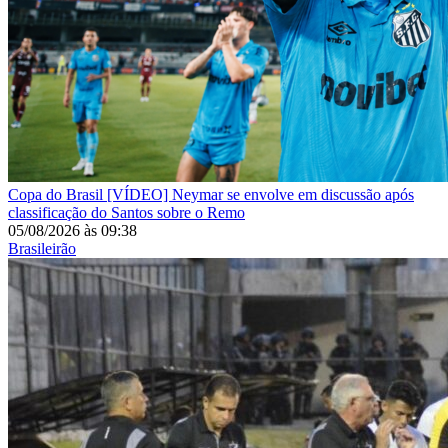
Copa do Brasil
[VÍDEO] Neymar se envolve em discussão após
classificação do Santos sobre o Remo
05/08/2026
às
09:38
Brasileirão