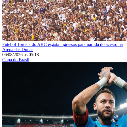
Futebol
Torcida do ABC esgota ingressos para partida do acesso na
Arena das Dunas
06/08/2026
às
05:18
Copa do Brasil