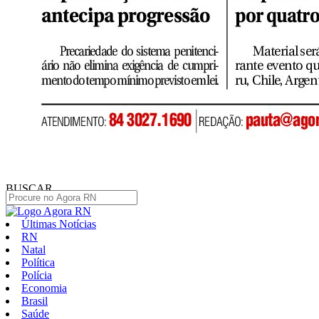
BUSCAR
Últimas Notícias
RN
Natal
Política
Polícia
Economia
Brasil
Saúde