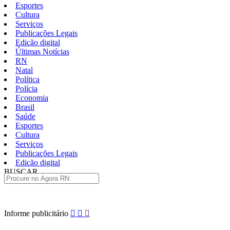
Esportes
Cultura
Serviços
Publicações Legais
Edição digital
Últimas Notícias
RN
Natal
Política
Polícia
Economia
Brasil
Saúde
Esportes
Cultura
Serviços
Publicações Legais
Edição digital
BUSCAR
ÚLTIMAS
Pular
Informe publicitário
para
o