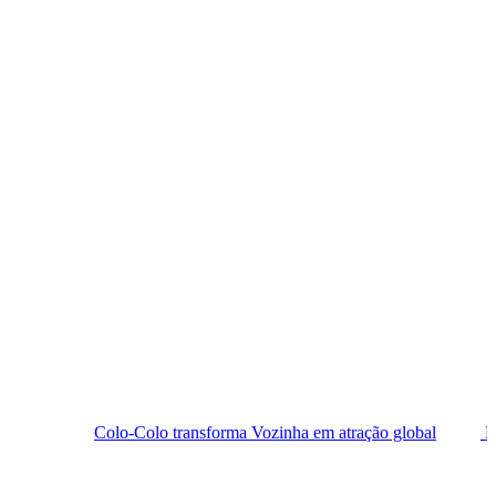
olo-Colo transforma Vozinha em atração global
Homem é morto a