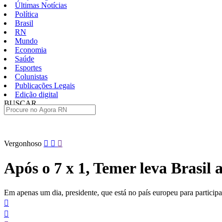
Últimas Notícias
Política
Brasil
RN
Mundo
Economia
Saúde
Esportes
Colunistas
Publicações Legais
Edição digital
BUSCAR
ÚLTIMAS
Pular
Vergonhoso
para
o
Após o 7 x 1, Temer leva Brasi
conteúdo
Em apenas um dia, presidente, que está no país europeu para partici